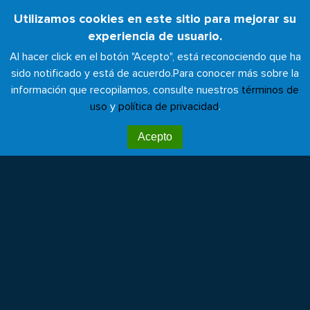
Pasar
Utilizamos cookies en este sitio para mejorar su
Toggl
al
experiencia de usuario.
naviga
contenido
Al hacer click en el botón "Acepto", está reconociendo que ha
principal
sido notificado y está de acuerdo.
Para conocer más sobre la
información que recopilamos, consulte nuestros
términos de
uso
y
política de privacidad
.
Desafío de la salud por el
Acepto
clima 2024