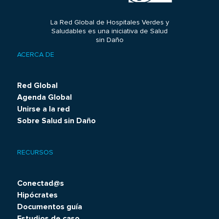
La Red Global de Hospitales Verdes y
Saludables es una iniciativa de Salud
sin Daño
ACERCA DE
Footer
menu
Red Global
Agenda Global
Unirse a la red
Sobre Salud sin Daño
RECURSOS
Conectad@s
Hipócrates
Documentos guía
Estudios de caso