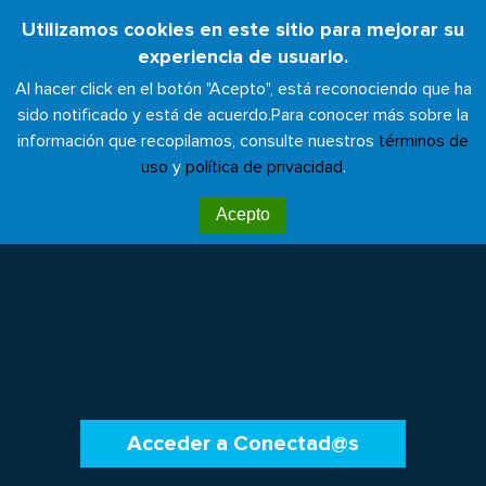
Pasar
Utilizamos cookies en este sitio para mejorar su
Toggl
al
experiencia de usuario.
naviga
contenido
Al hacer click en el botón "Acepto", está reconociendo que ha
principal
sido notificado y está de acuerdo.
Para conocer más sobre la
información que recopilamos, consulte nuestros
términos de
uso
y
política de privacidad
.
Hipócrates, el centro de
Acepto
datos de la Red Global
Acceder a Conectad@s