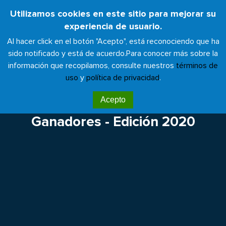
Pasar
Utilizamos cookies en este sitio para mejorar su
Toggl
al
experiencia de usuario.
naviga
contenido
Al hacer click en el botón "Acepto", está reconociendo que ha
principal
sido notificado y está de acuerdo.
Para conocer más sobre la
información que recopilamos, consulte nuestros
términos de
uso
y
política de privacidad
.
Premios Menos huella, más
Acepto
salud
Ganadores - Edición 2020