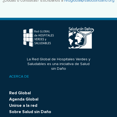
¿Dudas o consultas? Escríbanos a
redglobal@saludsindano.org
La Red Global de Hospitales Verdes y
Saludables es una iniciativa de Salud
sin Daño
ACERCA DE
Footer
menu
Red Global
Agenda Global
Unirse a la red
Sobre Salud sin Daño