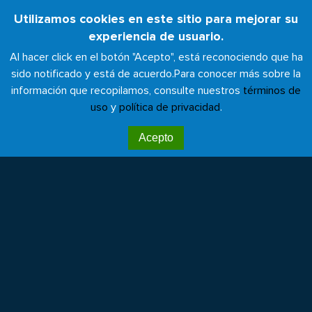
Pasar
Utilizamos cookies en este sitio para mejorar su
Toggl
al
experiencia de usuario.
naviga
contenido
Al hacer click en el botón "Acepto", está reconociendo que ha
principal
sido notificado y está de acuerdo.
Para conocer más sobre la
información que recopilamos, consulte nuestros
términos de
uso
y
política de privacidad
.
Capacitaciones herramientas
Acepto
Menos huella, más salud