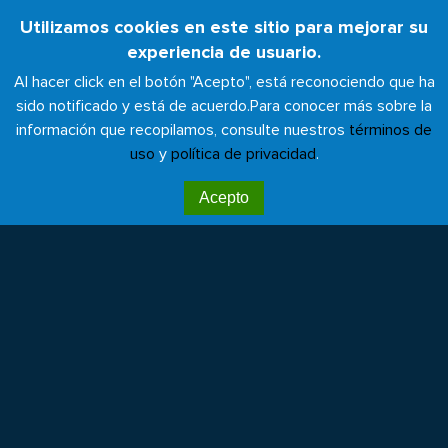
Pasar
Utilizamos cookies en este sitio para mejorar su
Toggl
al
experiencia de usuario.
naviga
contenido
Al hacer click en el botón "Acepto", está reconociendo que ha
principal
sido notificado y está de acuerdo.
Para conocer más sobre la
información que recopilamos, consulte nuestros
términos de
uso
y
política de privacidad
.
Hospitales que curan el
Acepto
planeta 2019