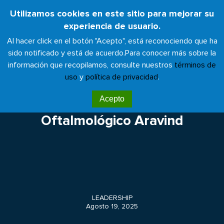
Pasar
Utilizamos cookies en este sitio para mejorar su
Toggl
al
experiencia de usuario.
naviga
contenido
Al hacer click en el botón "Acepto", está reconociendo que ha
principal
sido notificado y está de acuerdo.
Para conocer más sobre la
información que recopilamos, consulte nuestros
términos de
uso
y
política de privacidad
.
Celebramos una década de
Acepto
liderazgo: Sistema de Cuidado
Oftalmológico Aravind
LEADERSHIP
Agosto 19, 2025