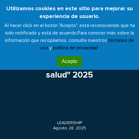
Pasar
Utilizamos cookies en este sitio para mejorar su
Toggl
al
experiencia de usuario.
naviga
contenido
Al hacer click en el botón "Acepto", está reconociendo que ha
principal
sido notificado y está de acuerdo.
Para conocer más sobre la
información que recopilamos, consulte nuestros
términos de
uso
y
política de privacidad
.
Convocatoria abierta |
Acepto
Premios "Menos huella, más
salud" 2025
LEADERSHIP
Agosto 28, 2025