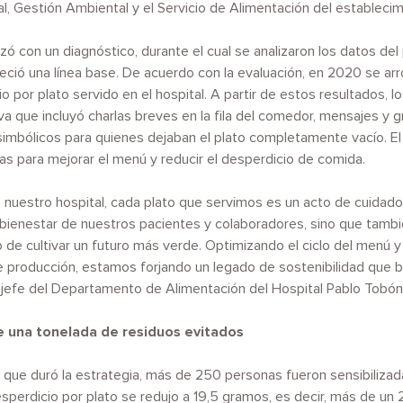
l, Gestión Ambiental y el Servicio de Alimentación del establecim
ó con un diagnóstico, durante el cual se analizaron los datos de
eció una línea base. De acuerdo con la evaluación, en 2020 se ar
 por plato servido en el hospital. A partir de estos resultados, l
 que incluyó charlas breves en la fila del comedor, mensajes y gr
 simbólicos para quienes dejaban el plato completamente vacío. E
eas para mejorar el menú y reducir el desperdicio de comida.
nuestro hospital, cada plato que servimos es un acto de cuidado 
el bienestar de nuestros pacientes y colaboradores, sino que tam
 de cultivar un futuro más verde. Optimizando el ciclo del menú 
 producción, estamos forjando un legado de sostenibilidad que be
, jefe del Departamento de Alimentación del Hospital Pablo Tobón
e una tonelada de residuos evitados
que duró la estrategia, más de 250 personas fueron sensibilizada
sperdicio por plato se redujo a 19,5 gramos, es decir, más de un