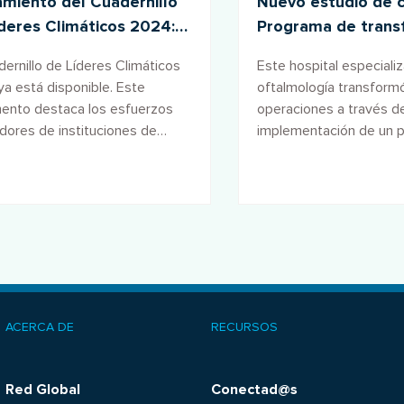
miento del Cuadernillo
Nuevo estudio de c
deres Climáticos 2024:
Programa de trans
rando acción y resiliencia
ambiental en el Hos
dernillo de Líderes Climáticos
Este hospital especiali
Ramad de Egipto
a está disponible. Este
oftalmología transform
ento destaca los esfuerzos
operaciones a través de
dores de instituciones de
implementación de un 
de todo el mundo para
desarrollo sostenible q
tar el cambio climático y
nueve de los diez objet
er la sostenibilidad.
Agenda Global para Hos
Verdes y Saludables.
ACERCA DE
RECURSOS
ooter
menu
Red Global
Conectad@s