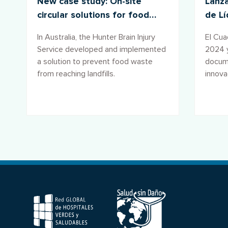
New case study: On-site
Lanza
circular solutions for food
de Lí
waste
inspi
In Australia, the Hunter Brain Injury
El Cua
Service developed and implemented
2024 y
a solution to prevent food waste
docum
from reaching landfills.
innova
salud 
enfren
promov
F