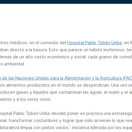
ros médicos, en el comedor del
Hospital Pablo Tobón Uribe
, en 
iban directo a la basura. Esto que parece un hábito inofensivo, ti
emás de un alto costo económico y social, cada gramo de comid
o ambiental.
 de las Naciones Unidas para la Alimentación y la Agricultura (FAO
los alimentos producidos en el mundo se desperdician. Una vez en
oducen gases y líquidos que contaminan las aguas, el suelo y el ai
iente y a los seres vivos.
Hospital Pablo Tobón Uribe decidió poner en práctica una estrateg
sonal, transformar costumbres y lograr que sólo sirvieran lo que re
aturaleza limpia con platos vacíos”, iniciativa liderada por los equ