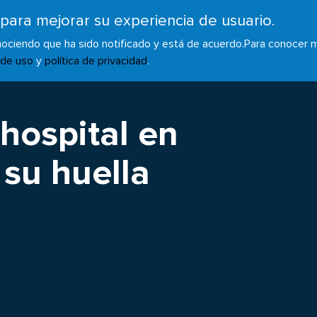
 para mejorar su experiencia de usuario.
RECURSOS
INICIATIVAS
AGENDA GLOBAL
NO
onociendo que ha sido notificado y está de acuerdo.
Para conocer m
 de uso
y
política de privacidad
.
 hospital en
su huella