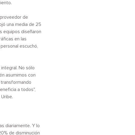
iento.
l proveedor de
rojó una media de 25
os equipos diseñaron
áficas en las
l personal escuchó,
integral. No sólo
bién asumimos con
y transformando
neficia a todos",
 Uribe
.
s diariamente. Y lo
 20% de disminución