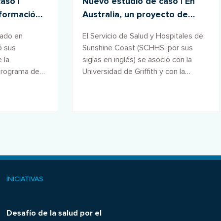
aso |
Nuevo estudio de caso | En
formación
Australia, un proyecto de
pital Al-
investigación transformador
zado en
El Servicio de Salud y Hospitales de
lidera el camino hacia una
ó sus
Sunshine Coast (SCHHS, por sus
atención sanitaria sostenible
 la
siglas en inglés) se asoció con la
programa de
Universidad de Griffith y con la
ue abarca
Alianza para el Clima y la Salud
ivos de la
(Climate and Health Alliance, socio
pitales
de la Red Global de Hospitales
Verdes y Saludables en Oceanía),
para llevar a cabo un estudio que
buscaba comprender las actitudes,
conocimientos y prácticas del
personal en pos de una atención
sanitaria ambientalmente sostenible
INICIATIVAS
e incorporar este conocimiento en la
estrategia de sostenibilidad
Desafío de la salud por el
ambiental del SCHHS.