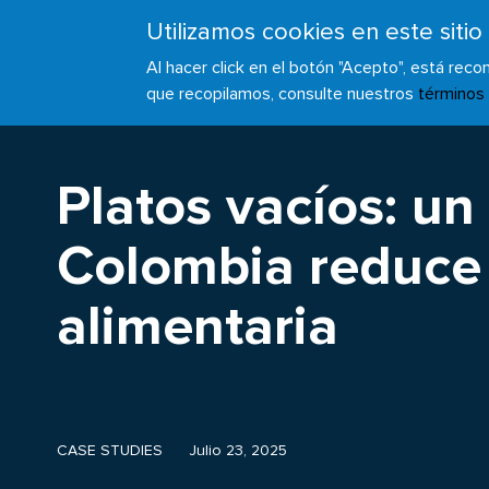
Pasar
Utilizamos cookies en este sitio
ACERCA DE
UNIRSE
al
Main
contenido
Al hacer click en el botón "Acepto", está rec
navigation
principal
que recopilamos, consulte nuestros
términos
Platos vacíos: un
Colombia reduce 
alimentaria
CASE STUDIES
Julio 23, 2025