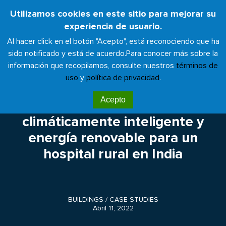
Pasar
Utilizamos cookies en este sitio para mejorar su
Toggl
al
experiencia de usuario.
naviga
contenido
Al hacer click en el botón "Acepto", está reconociendo que ha
principal
sido notificado y está de acuerdo.
Para conocer más sobre la
información que recopilamos, consulte nuestros
términos de
uso
y
política de privacidad
.
Nuevo caso de estudio:
Acepto
Infraestructura
climáticamente inteligente y
energía renovable para un
hospital rural en India
BUILDINGS
/
CASE STUDIES
Abril 11, 2022