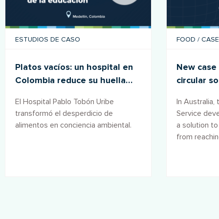
ESTUDIOS DE CASO
FOOD
/
CASE
Platos vacíos: un hospital en
New case 
Colombia reduce su huella
circular s
alimentaria
waste
El Hospital Pablo Tobón Uribe
In Australia,
transformó el desperdicio de
Service dev
alimentos en conciencia ambiental.
a solution t
from reaching